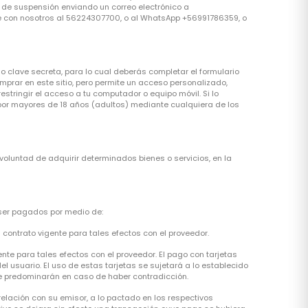
 de suspensión enviando un correo electrónico a
ate con nosotros al 56224307700, o al WhatsApp +56991786359, o
o clave secreta, para lo cual deberás completar el formulario
omprar en este sitio, pero permite un acceso personalizado,
stringir el acceso a tu computador o equipo móvil. Si lo
por mayores de 18 años (adultos) mediante cualquiera de los
voluntad de adquirir determinados bienes o servicios, en la
 ser pagados por medio de:
 contrato vigente para tales efectos con el proveedor.
e para tales efectos con el proveedor. El pago con tarjetas
 usuario. El uso de estas tarjetas se sujetará a lo establecido
ue predominarán en caso de haber contradicción.
relación con su emisor, a lo pactado en los respectivos