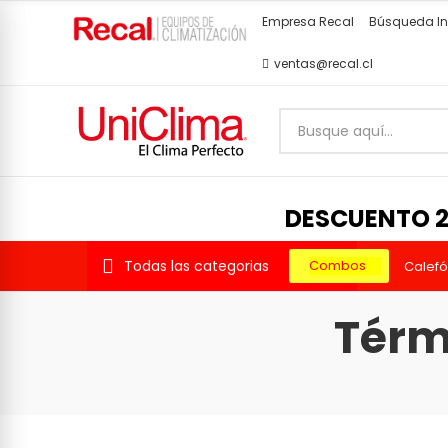
Empresa Recal
Búsqueda In
ventas@recal.cl
DESCUENTO 2
Todas las categorias
Combos
Calef
Térm