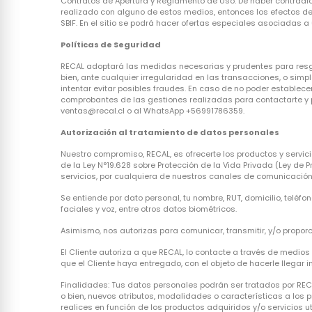
Contratos de Apertura y Reglamento de Uso. De haber contradic
realizado con alguno de estos medios, entonces los efectos de 
SBIF. En el sitio se podrá hacer ofertas especiales asociadas
Políticas de Seguridad
RECAL adoptará las medidas necesarias y prudentes para resgua
bien, ante cualquier irregularidad en las transacciones, o sim
intentar evitar posibles fraudes. En caso de no poder establece
comprobantes de las gestiones realizadas para contactarte y p
ventas@recal.cl o al WhatsApp +56991786359.
Autorización al tratamiento de datos personales
Nuestro compromiso, RECAL, es ofrecerte los productos y servi
de la Ley N°19.628 sobre Protección de la Vida Privada (Ley de 
servicios, por cualquiera de nuestros canales de comunicación
Se entiende por dato personal, tu nombre, RUT, domicilio, teléfon
faciales y voz, entre otros datos biométricos.
Asimismo, nos autorizas para comunicar, transmitir, y/o propor
El Cliente autoriza a que RECAL, lo contacte a través de medio
que el Cliente haya entregado, con el objeto de hacerle llegar
Finalidades: Tus datos personales podrán ser tratados por RECAL
o bien, nuevos atributos, modalidades o características a los
realices en función de los productos adquiridos y/o servicios ut