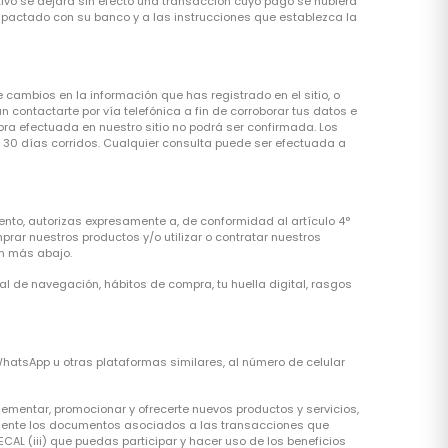
tivo se dejara sin efecto una transacción cuyo pago se hubiera
ya pactado con su banco y a las instrucciones que establezca la
ambios en la información que has registrado en el sitio, o
 contactarte por vía telefónica a fin de corroborar tus datos e
mpra efectuada en nuestro sitio no podrá ser confirmada. Los
 30 días corridos. Cualquier consulta puede ser efectuada a
ento, autorizas expresamente a, de conformidad al artículo 4°
prar nuestros productos y/o utilizar o contratar nuestros
an más abajo.
rial de navegación, hábitos de compra, tu huella digital, rasgos
WhatsApp u otras plataformas similares, al número de celular
lementar, promocionar y ofrecerte nuevos productos y servicios,
icamente los documentos asociados a las transacciones que
RECAL (iii) que puedas participar y hacer uso de los beneficios