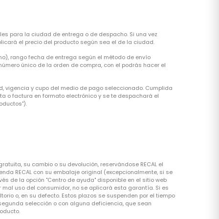
ables para la ciudad de entrega o de despacho. Si una vez
icará el precio del producto según sea el de la ciudad.
cho), rango fecha de entrega según el método de envío
 número único de la orden de compra, con el podrás hacer el
ad, vigencia y cupo del medio de pago seleccionado. Cumplida
ta o factura en formato electrónico y se te despachará el
oductos").
 gratuita, su cambio o su devolución, reservándose RECAL el
tienda RECAL con su embalaje original (excepcionalmente, si se
vés de la opción "Centro de ayuda" disponible en el sitio web
 mal uso del consumidor, no se aplicará esta garantía. Si es
torio o, en su defecto. Estos plazos se suspenden por el tiempo
 segunda selección o con alguna deficiencia, que sean
roducto.