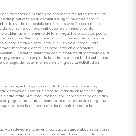
dicar los datos de tu orden de despacho, recuerda revisar los
e tus productos en tu domicilio o lugar indicado para la
ro de ayuda" disponible en este sitio web. Debes tener los
 de realizar la compra, verifiques las dimensiones del
 esto problemas al momento de la entrega. Tus productos podrán
e la compra. Verifica que el producto corresponda a lo que
 o instalación de productos, ni el uso de cuerdas u otro
ar, intervenir o alterar los productos en el domicilio. El
cepción. Si no estás conforme con el producto al momento de la
Exige y conserva la copia de la guía de despacho. En este caso
 de respaldar esta información, o ingresa tu solicitud en
ransporte, esto es, disponibilidad de estacionamiento y
ido a través de este sitio debe ser retirado en la tienda que
le para retiro. Si el producto no fuera retirado dentro del plazo
edio de pago usado para la compra, descontando el recargo de
 registrado en la compra, este documento acredita la
cia y desde este sito es encriptada, utilizando altos estándares
uestra identidad como remitente y una dirección válida a la