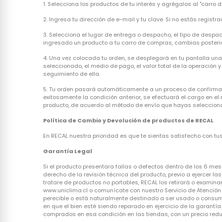
1. Selecciona los productos de tu interés y agrégalos al "carro 
2. Ingresa tu dirección de e-mail y tu clave. Si no estás registrado
3. Selecciona el lugar de entrega o despacho, el tipo de despa
ingresado un producto a tu carro de compras, cambias posterio
4. Una vez colocada tu orden, se desplegará en tu pantalla un
seleccionado, el medio de pago, el valor total de la operación
seguimiento de ella.
5. Tu orden pasará automáticamente a un proceso de confirmac
exitosamente la condición anterior, se efectuará el cargo en e
producto, de acuerdo al método de envío que hayas seleccionado
Política de Cambio y Devolución de productos de RECAL
En RECAL nuestra prioridad es que te sientas satisfecho con t
Garantía Legal
Si el producto presentara fallas o defectos dentro de los 6 mes
derecho de la revisión técnica del producto, previo a ejercer 
tratare de productos no portables, RECAL los retirará o examinar
www.uniclima.cl o comunícate con nuestro Servicio de Atención 
perecible o está naturalmente destinado a ser usado o consumid
en que el bien esté siendo reparado en ejercicio de la garant
comprados en esa condición en las tiendas, con un precio reduci