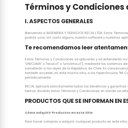
Términos y Condiciones 
I. ASPECTOS GENERALES
Bienvenido a INGENIERIA Y SERVICIOS RECAL LTDA. Estos Términos 
podrás usar, sin costo alguno, nuestro software y nuestras apli
Te recomendamos leer atentament
Estos Términos y Condiciones se aplicarán y se entenderán inc
"UNICLIMA" o "recal.cl" o "uniclima.cl"), mediante los sistemas 
someterán a las leyes de la República de Chile. En consecuenc
también acceder, en este mismo sitio, a los hipervínculos "Mi Cue
periódicamente.
RECAL aplicará estrictamente todos los beneficios y garantías q
hemos dividido estos Términos y Condiciones en donde se refie
PRODUCTOS QUE SE INFORMAN EN ES
Cómo adquirir Productos en este Sitio
Para hacer compras o adquirir cualquier producto en este sitio,