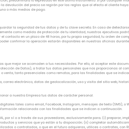
ción, predominará lo expresado en ese último instrumento. Si por cualquier mo
la devolución del precio se regirán por las reglas que al efecto el cliente ha
 a uno o más medios de pago.
rdar la seguridad de tus datos y de tu clave secreta. En caso de detectarse c
plemente como medida de protección de tu identidad, nuestros ejecutivos podrán
r el contacto en un plazo de 48 horas, por tu propia seguridad, tu orden de co
oder confirmar la operación estarán disponibles en nuestras oficinas durante
cios que mejor se acomoden a tus necesidades. Por ello, al aceptar este docum
Protección de Datos), a tratar tus datos personales que nos proporcionas al com
 o venta, tanto presenciales como remotos, para las finalidades que se indic
o, correo electrónico, datos de geolocalización, uso y visita del sitio web, histo
cionar a nuestra Empresa tus datos de carácter personal.
s digitales tales como email, Facebook, Instagram, mensajes de texto (SMS), o 
 información relacionada con las finalidades que se indican a continuación.
, por sí o a través de sus proveedores, exclusivamente para; (i) preparar, imp
 productos y servicios que ya están a tu disposición; (ii) completar automát
ilizados o contratados, o que en el futuro adquieras, utilices o contrates, con 