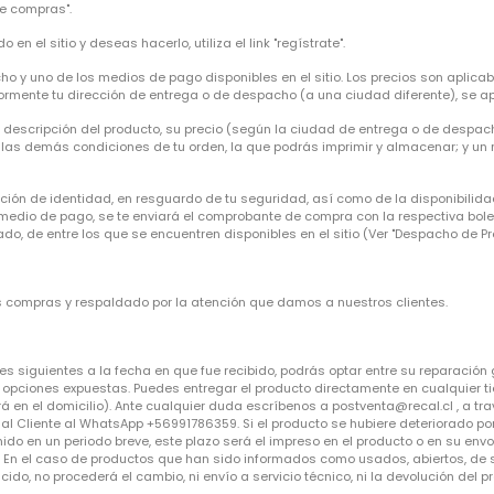
de compras".
 en el sitio y deseas hacerlo, utiliza el link "regístrate".
cho y uno de los medios de pago disponibles en el sitio. Los precios son aplic
rmente tu dirección de entrega o de despacho (a una ciudad diferente), se apl
a descripción del producto, su precio (según la ciudad de entrega o de despa
 y las demás condiciones de tu orden, la que podrás imprimir y almacenar; y un
ión de identidad, en resguardo de tu seguridad, así como de la disponibilid
l medio de pago, se te enviará el comprobante de compra con la respectiva bole
, de entre los que se encuentren disponibles en el sitio (Ver "Despacho de Pr
us compras y respaldado por la atención que damos a nuestros clientes.
es siguientes a la fecha en que fue recibido, podrás optar entre su reparación
las opciones expuestas. Puedes entregar el producto directamente en cualquier 
á en el domicilio). Ante cualquier duda escríbenos a postventa@recal.cl , a tra
al Cliente al WhatsApp +56991786359. Si el producto se hubiere deteriorado por
o en un periodo breve, este plazo será el impreso en el producto o en su envol
ía. En el caso de productos que han sido informados como usados, abiertos, de
do, no procederá el cambio, ni envío a servicio técnico, ni la devolución del p