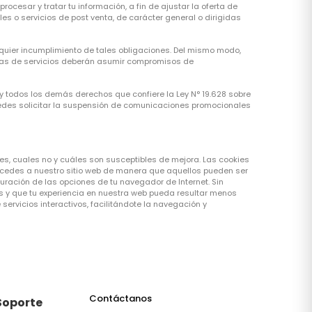
cesar y tratar tu información, a fin de ajustar la oferta de
ales o servicios de post venta, de carácter general o dirigidas
lquier incumplimiento de tales obligaciones. Del mismo modo,
ras de servicios deberán asumir compromisos de
 y todos los demás derechos que confiere la Ley N° 19.628 sobre
puedes solicitar la suspensión de comunicaciones promocionales
es, cuales no y cuáles son susceptibles de mejora. Las cookies
ccedes a nuestro sitio web de manera que aquellos pueden ser
uración de las opciones de tu navegador de Internet. Sin
s y que tu experiencia en nuestra web pueda resultar menos
servicios interactivos, facilitándote la navegación y
Contáctanos
 Soporte