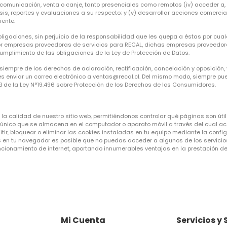
omunicación, venta o canje, tanto presenciales como remotos (iv) acceder a, pro
álisis, reportes y evaluaciones a su respecto; y (v) desarrollar acciones comerci
iente.
ligaciones, sin perjuicio de la responsabilidad que les quepa a éstas por cua
por empresas proveedoras de servicios para RECAL, dichas empresas proveedo
mplimiento de las obligaciones de la Ley de Protección de Datos.
iempre de los derechos de aclaración, rectificación, cancelación y oposición,
bes enviar un correo electrónico a ventas@recal.cl. Del mismo modo, siempre 
8 B de la Ley N°19.496 sobre Protección de los Derechos de los Consumidores.
a calidad de nuestro sitio web, permitiéndonos controlar qué páginas son útil
r único que se almacena en el computador o aparato móvil a través del cual a
ir, bloquear o eliminar las cookies instaladas en tu equipo mediante la config
s en tu navegador es posible que no puedas acceder a algunos de los servicio
uncionamiento de internet, aportando innumerables ventajas en la prestación de 
Mi Cuenta
Servicios y