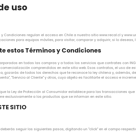
de uso
y Condiciones regulan el acceso en Chile a nuestro sitio www.recal.cl y www.unic
caciones para equipos móviles, para visitar, comparar y adquirir, si lo deseas,
e estos Términos y Condiciones
orporados en todas las compras y a todos los servicios que contrates con INGE
de comercialización comprendidos en este sitio web. Esos contratos, el uso de e
ia, gozarás de todos los derechos que te reconoce la ley chilena y, además, d
nta", "Servicio al Cliente" y otros, cuyo objeto es facilitarte el acceso e increm
ue la Ley de Protección al Consumidor establece para las transacciones que se 
re exclusivamente a los productos que se informan en este sitio.
TE SITIO
 deberás seguir los siguientes pasos, digitando un "click" en el campo respecti