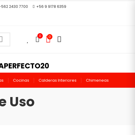
+562 2430 7700
+56 9 9178 6359
0
0
0
MAPERFECTO20
as
Cocinas
Calderas Interiores
Chimeneas
e Uso