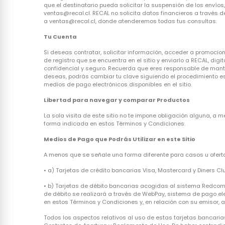
que el destinatario pueda solicitar la suspensión de los enví
ventas@recal.cl. RECAL no solicita datos financieros a través 
a ventas@recal.cl, donde atenderemos todas tus consultas.
Tu Cuenta
Si deseas contratar, solicitar información, acceder a promocion
de registro que se encuentra en el sitio y enviarlo a RECAL, dig
confidencial y seguro. Recuerda que eres responsable de mantene
deseas, podrás cambiar tu clave siguiendo el procedimiento e
medios de pago electrónicos disponibles en el sitio.
Libertad para navegar y comparar Productos
La sola visita de este sitio no te impone obligación alguna, a
forma indicada en estos Términos y Condiciones.
Medios de Pago que Podrás Utilizar en este Sitio
A menos que se señale una forma diferente para casos u oferta
• a) Tarjetas de crédito bancarias Visa, Mastercard y Diners Cl
• b) Tarjetas de débito bancarias acogidas al sistema Redcomp
de débito se realizará a través de WebPay, sistema de pago ele
en estos Términos y Condiciones y, en relación con su emisor,
Todos los aspectos relativos al uso de estas tarjetas bancarias