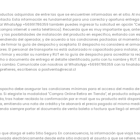
ductos adquiridos de entre las que se encuentren informadas en el sitio. Al in
tacto. Esta información es fundamental para una correcta y oportuna entrega d
l WhatsApp +56991786359 también puedes ingresar tu solicitud en opción "Cent
compra internet o venta telefónica). Recuerda que es muy importante que, antes
s y las posibilidades de instalación del producto en específico, evitando con
pendiendo del operador, y de acuerdo a las condiciones pactadas al momento d
de firmar la guía de despacho y aceptarla. El despacho no considera el armado
es. El personal de transporte no está autorizado ni capacitado para instalar, arm
firmar y escribir su nombre y RUT en la guía de despacho para acreditar la re
ho o documento de entrega el detalle identificado, junto con tu nombre y RUT. 
ctivo cambio. Comunícate con nosotros al WhatsApp +56991786359 con la finalidad
o prefieres, escríbenos a postventa@recal.cl
despacho debe asegurar las condiciones mínimas para el acceso del medio de t
. Si elegiste la modalidad "Compra Online Retira en Tienda", el producto adquir
da, tras haber recibido la confirmación por e-mail que su producto está disponib
pra, emitiendo una nota de crédito y te abonará el precio pagado al mismo m
nda siempre portar el documento de venta boleta o factura que llegó al email
a que otorga el sello Sitio Seguro. En consecuencia, la información que viaja ha
iada electrónicamente desde este sitio indicará el asunto a que se refiere, n