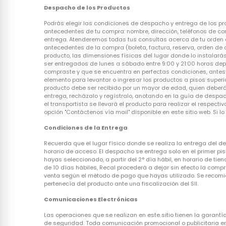
Despacho de los Productos
Podrás elegir las condiciones de despacho y entrega de los pro
antecedentes de tu compra: nombre, dirección, teléfonos de con
entrega. Atenderemos todas tus consultas acerca de tu orden a
antecedentes de la compra (boleta, factura, reserva, orden de 
producto, las dimensiones físicas del lugar donde lo instalará
ser entregados de lunes a sábado entre 9:00 y 21:00 horas de
compraste y que se encuentra en perfectas condiciones, antes 
elemento para levantar o ingresar los productos a pisos superior
producto debe ser recibido por un mayor de edad, quien deberá 
entrega, recházalo y regístralo, anotando en la guía de despac
el transportista se llevará el producto para realizar el respe
opción "Contáctenos vía mail" disponible en este sitio web. Si l
Condiciones de la Entrega
Recuerda que el lugar físico donde se realiza la entrega del 
horario de acceso. El despacho se entrega solo en el primer piso
hayas seleccionado, a partir del 2° día hábil, en horario de tien
de 10 días hábiles, Recal procederá a dejar sin efecto la com
venta según el método de pago que hayas utilizado. Se recomie
pertenecía del producto ante una fiscalización del SII.
Comunicaciones Electrónicas
Las operaciones que se realizan en este sitio tienen la garantí
de seguridad. Toda comunicación promocional o publicitaria env