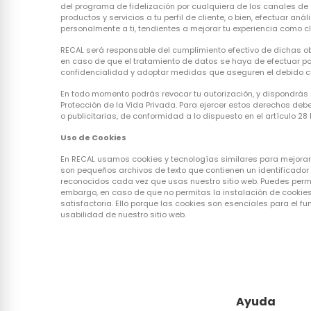
del programa de fidelización por cualquiera de los canales de c
productos y servicios a tu perfil de cliente, o bien, efectuar an
personalmente a ti, tendientes a mejorar tu experiencia como cl
RECAL será responsable del cumplimiento efectivo de dichas ob
en caso de que el tratamiento de datos se haya de efectuar 
confidencialidad y adoptar medidas que aseguren el debido cu
En todo momento podrás revocar tu autorización, y dispondrás s
Protección de la Vida Privada. Para ejercer estos derechos de
o publicitarias, de conformidad a lo dispuesto en el artículo 2
Uso de Cookies
En RECAL usamos cookies y tecnologías similares para mejorar l
son pequeños archivos de texto que contienen un identificado
reconocidos cada vez que usas nuestro sitio web. Puedes permit
embargo, en caso de que no permitas la instalación de cookie
satisfactoria. Ello porque las cookies son esenciales para el f
usabilidad de nuestro sitio web.
Ayuda