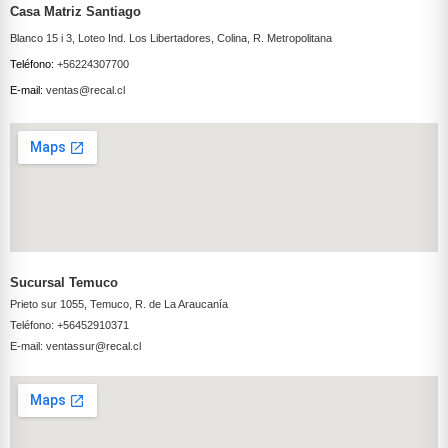
Casa Matriz Santiago
Blanco 15 i 3, Loteo Ind. Los Libertadores, Colina, R. Metropolitana
Teléfono:
+56224307700
E-mail:
ventas@recal.cl
Sucursal Temuco
Prieto sur 1055, Temuco, R. de La Araucanía
Teléfono:
+56452910371
E-mail:
ventassur@recal.cl